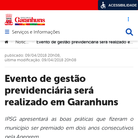
ACESSIBILIDADE
Acesso ráp
Busca
Serviços e Informações
Abrir menu principal de navegação
Você está aqui:
Notícias
Evento de gestão previdenciária será realizado em Garanhuns
>
>
publicado: 09/04/2018 20h08,
última modificação: 09/04/2018 20h08
Evento de gestão
previdenciária será
realizado em Garanhuns
IPSG apresentará as boas práticas que fizeram o
município ser premiado em dois anos consecutivos
book
pela Aneprem