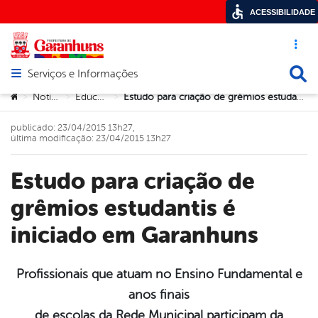
ACESSIBILIDADE
Acesso ráp
Busca
Serviços e Informações
Abrir menu principal de navegação
Você está aqui:
Notícias
Educação
Estudo para criação de grêmios estudantis é iniciado em Garanhuns
>
>
>
publicado: 23/04/2015 13h27,
última modificação: 23/04/2015 13h27
Estudo para criação de
grêmios estudantis é
iniciado em Garanhuns
Profissionais que atuam no Ensino Fundamental e
anos finais
book
de escolas da Rede Municipal participam da