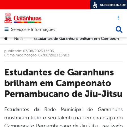
ACESSIBILIDADE
Acesso ráp
Busca
Serviços e Informações
Abrir menu principal de navegação
Você está aqui:
Notícias
Estudantes de Garanhuns brilham em Campeonato Pernambucano de Jiu-Jitsu
>
>
publicado: 07/08/2023 13h03,
última modificação: 07/08/2023 13h03
Estudantes de Garanhuns
brilham em Campeonato
Pernambucano de Jiu-Jitsu
Estudantes da Rede Municipal de Garanhuns
mostraram todo o seu talento na Terceira etapa do
book
Campeonato Pernambucano de Jiu-Jitsu, realizado