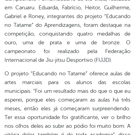
em Caruaru. Eduarda, Fabrício, Heitor, Guilherme,
er
Gabriel e Roney, integrantes do projeto “Educando
no Tatame” do Aprendizagens, foram destaque na
competição, conquistando quatro medalhas de
din
ouro, uma de prata e uma de bronze. O
campeonato foi realizado pela Federação
Internacional de Jiu-jitsu Desportivo (FIJJD).
O projeto “Educando no Tatame” oferece aulas de
artes marciais para os alunos das escolas
municipais. “Foi um resultado mais do que o que eu
esperei, porque eles começaram as aulas há três
meses, então eles já começaram surpreendendo.
Ter essa oportunidade foi gratificante, ver o brilho
nos olhos deles ao subir ao pódio foi muito bom. A
vitória deles também é de toda academia”, disse