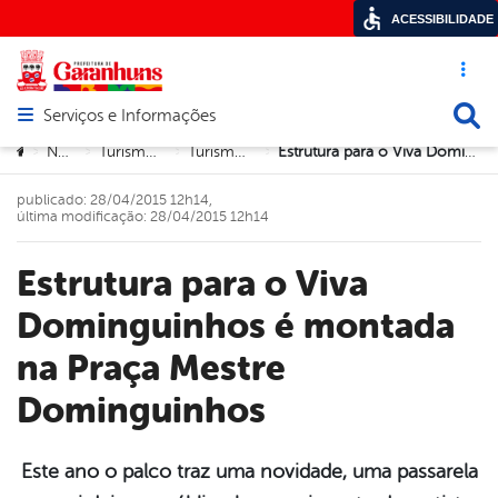
ACESSIBILIDADE
Acesso ráp
Busca
Serviços e Informações
Abrir menu principal de navegação
Você está aqui:
Notícias
Turismo e Cultura
Turismo e Cultura
Estrutura para o Viva Dominguinhos é montada na Praça Mestre Dominguinhos
>
>
>
>
publicado: 28/04/2015 12h14,
última modificação: 28/04/2015 12h14
Estrutura para o Viva
Dominguinhos é montada
na Praça Mestre
Dominguinhos
Este ano o palco traz uma novidade, uma passarela