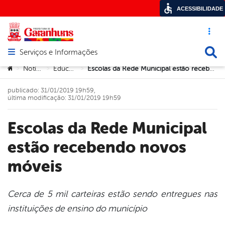
ACESSIBILIDADE
Acesso ráp
Busca
Serviços e Informações
Abrir menu principal de navegação
Você está aqui:
Notícias
Educação
Escolas da Rede Municipal estão recebendo novos móveis
>
>
>
publicado: 31/01/2019 19h59,
última modificação: 31/01/2019 19h59
Escolas da Rede Municipal
estão recebendo novos
móveis
Cerca de 5 mil carteiras estão sendo entregues nas
instituições de ensino do município
book