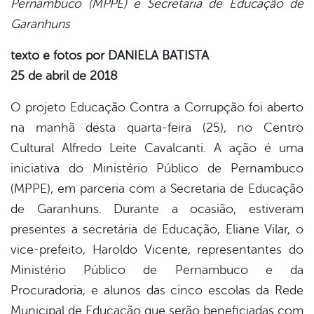
Pernambuco (MPPE) e Secretaria de Educação de
book
Garanhuns
texto e fotos por DANIELA BATISTA
er
25 de abril de 2018
O projeto Educação Contra a Corrupção foi aberto
din
na manhã desta quarta-feira (25), no Centro
Cultural Alfredo Leite Cavalcanti. A ação é uma
iniciativa do Ministério Público de Pernambuco
(MPPE), em parceria com a Secretaria de Educação
de Garanhuns. Durante a ocasião, estiveram
presentes a secretária de Educação, Eliane Vilar, o
vice-prefeito, Haroldo Vicente, representantes do
Ministério Público de Pernambuco e da
Procuradoria, e alunos das cinco escolas da Rede
Municipal de Educação que serão beneficiadas com