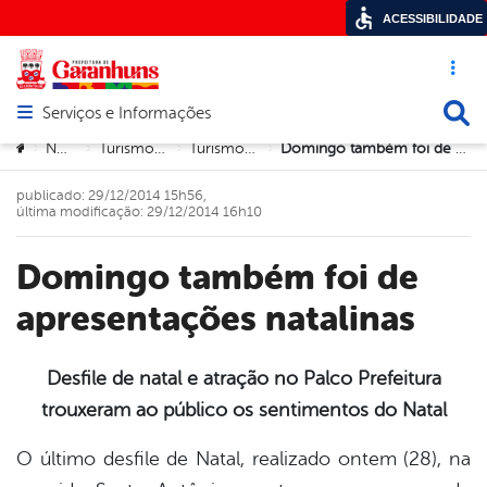
ACESSIBILIDADE
Acesso ráp
Busca
Serviços e Informações
Abrir menu principal de navegação
Você está aqui:
Notícias
Turismo e Cultura
Turismo e Cultura
Domingo também foi de apresentações natalinas
>
>
>
>
publicado: 29/12/2014 15h56,
última modificação: 29/12/2014 16h10
Domingo também foi de
apresentações natalinas
Desfile de natal e atração no Palco Prefeitura
trouxeram ao público os sentimentos do Natal
book
O último desfile de Natal, realizado ontem (28), na