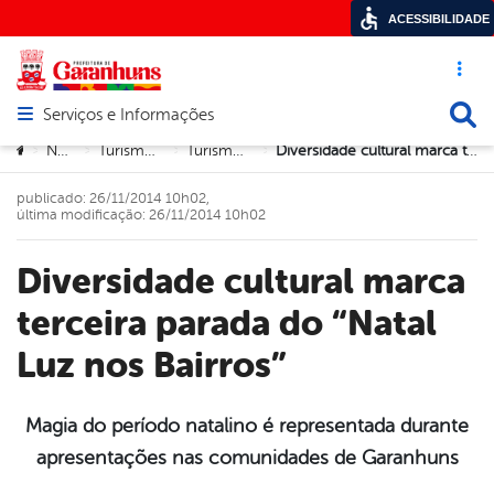
ACESSIBILIDADE
Acesso ráp
Busca
Serviços e Informações
Abrir menu principal de navegação
Você está aqui:
Notícias
Turismo e Cultura
Turismo e Cultura
Diversidade cultural marca terceira parada do “Natal Luz nos Bairros”
>
>
>
>
publicado: 26/11/2014 10h02,
última modificação: 26/11/2014 10h02
Diversidade cultural marca
terceira parada do “Natal
Luz nos Bairros”
Magia do período natalino é representada durante
apresentações nas comunidades de Garanhuns
book