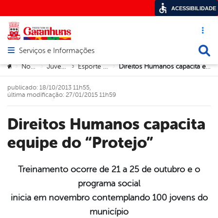
ACESSIBILIDADE
Acesso ráp
Busca
Serviços e Informações
Abrir menu principal de navegação
Você está aqui:
Notícias
Juventude
Esporte e Lazer
Direitos Humanos capacita equipe do “Protejo”
>
>
>
>
publicado: 18/10/2013 11h55,
última modificação: 27/01/2015 11h59
Direitos Humanos capacita
equipe do “Protejo”
Treinamento ocorre de 21 a 25 de outubro e o
programa social
book
inicia em novembro contemplando 100 jovens do
município