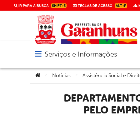
IR PARA A BUSCA
SHIFT+5
TECLAS DE ACESSO
ALT+P
M
Serviços e Informações
Abrir menu principal de navegação
Você está aqui:
>
>
Notícias
Assistência Social e Dir
DEPARTAMENTO DE HABITAÇÃO CONVOCA CONTEMPLADOS
PELO EMPR