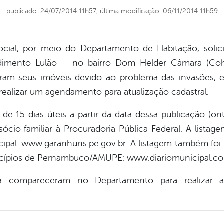
publicado: 24/07/2014 11h57,
última modificação: 06/11/2014 11h59
Social, por meio do Departamento de Habitação, soli
imento Lulão – no bairro Dom Helder Câmara (Coha
eram seus imóveis devido ao problema das invasões,
 realizar um agendamento para atualização cadastral.
e 15 dias úteis a partir da data dessa publicação (on
sócio familiar à Procuradoria Pública Federal. A lis
cipal: www.garanhuns.pe.gov.br. A listagem também foi
unicípios de Pernambuco/AMUPE: www.diariomunicipal.c
á compareceram no Departamento para realizar a 