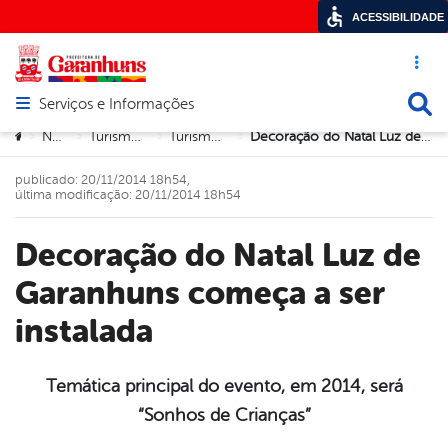
ACESSIBILIDADE
Acesso ráp
Busca
Serviços e Informações
Abrir menu principal de navegação
Você está aqui:
Notícias
Turismo e Cultura
Turismo e Cultura
Decoração do Natal Luz de Garanhuns começa a ser instalada
>
>
>
>
publicado: 20/11/2014 18h54,
última modificação: 20/11/2014 18h54
Decoração do Natal Luz de
Garanhuns começa a ser
instalada
Temática principal do evento, em 2014, será
“Sonhos de Crianças”
book