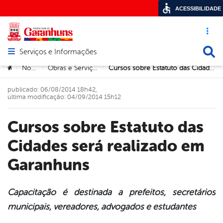
ACESSIBILIDADE
Acesso ráp
Busca
Serviços e Informações
Abrir menu principal de navegação
Você está aqui:
Notícias
Obras e Serviços Públicos
Cursos sobre Estatuto das Cidades será realizado em Garanhuns
>
>
>
publicado: 06/08/2014 18h42,
última modificação: 04/09/2014 15h12
Cursos sobre Estatuto das
Cidades será realizado em
Garanhuns
Capacitação é destinada a prefeitos, secretários
municipais, vereadores, advogados e estudantes
book