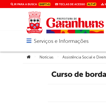
IR PARA A BUSCA
SHIFT+5
TECLAS DE ACESSO
ALT+P
M
Serviços e Informações
Abrir menu principal de navegação
Você está aqui:
>
>
Notícias
Assistência Social e Dir
Curso de bord