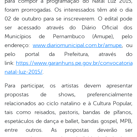
para compor a programação do Natal Luz 2015,
er
foram prorrogadas. Os interessados têm até o dia
02 de outubro para se inscreverem. O edital pode
din
ser acessado através do Diário Oficial dos
Municípios de Pernambuco (Amupe), pelo
endereço:
www.diariomunicipal.com.br/amupe
, ou
pelo portal da Prefeitura, através do
link:
https://www.garanhuns.pe.gov.br/convocatoria-
natal-luz-2015/
.
Para participar, os artistas devem apresentar
propostas de shows, preferencialmente
relacionados ao ciclo natalino e à Cultura Popular,
tais como reisados, pastoris, bandas de pífanos,
espetáculos de dança e ballet, bandas gospel, MPB,
entre outros. As propostas deverão ser