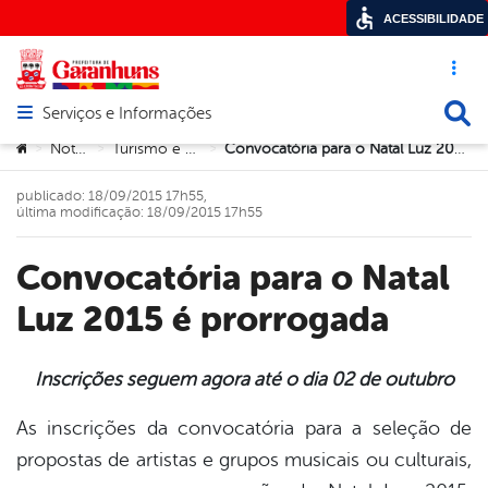
ACESSIBILIDADE
Acesso ráp
Busca
Serviços e Informações
Abrir menu principal de navegação
Você está aqui:
Notícias
Turismo e Cultura
Convocatória para o Natal Luz 2015 é prorrogada
>
>
>
publicado: 18/09/2015 17h55,
última modificação: 18/09/2015 17h55
Convocatória para o Natal
Luz 2015 é prorrogada
Inscrições seguem agora até o dia 02 de outubro
book
As inscrições da convocatória para a seleção de
propostas de artistas e grupos musicais ou culturais,