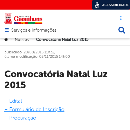
ACESSIBILIDADE
Acesso ráp
Busca
Serviços e Informações
Abrir menu principal de navegação
Você está aqui:
Notícias
Convocatória Natal Luz 2015
>
>
publicado: 28/08/2015 11h32,
última modificação: 03/11/2015 14h00
Convocatória Natal Luz
2015
– Edital
– Formulário de Inscrição
book
– Procuração