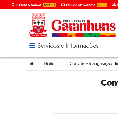
IR PARA A BUSCA
SHIFT+5
TECLAS DE ACESSO
ALT+P
M
Serviços e Informações
Abrir menu principal de navegação
Você está aqui:
>
>
Notícias
Convite – Inauguração B
Co