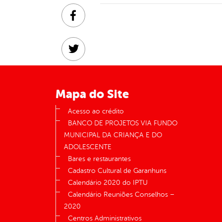
Facebook
Twitter
Linkedin
Mapa do Site
Acesso ao crédito
BANCO DE PROJETOS VIA FUNDO
MUNICIPAL DA CRIANÇA E DO
ADOLESCENTE
Bares e restaurantes
Cadastro Cultural de Garanhuns
Calendário 2020 do IPTU
Calendário Reuniões Conselhos –
2020
Centros Administrativos