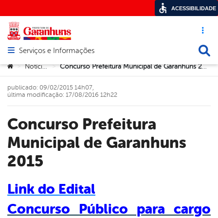
ACESSIBILIDADE
Acesso ráp
Busca
Serviços e Informações
Abrir menu principal de navegação
Você está aqui:
Notícias
Concurso Prefeitura Municipal de Garanhuns 2015
>
>
publicado: 09/02/2015 14h07,
última modificação: 17/08/2016 12h22
Concurso Prefeitura
Municipal de Garanhuns
2015
Link do Edital
Concurso Público para cargo
book