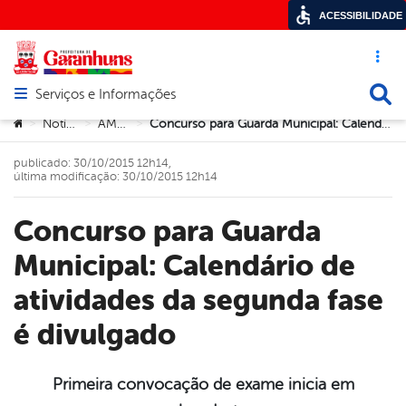
ACESSIBILIDADE
Acesso ráp
Busca
Serviços e Informações
Abrir menu principal de navegação
Você está aqui:
Notícias
AMSTT
Concurso para Guarda Municipal: Calendário de atividades da segunda fase é divulgado
>
>
>
publicado: 30/10/2015 12h14,
última modificação: 30/10/2015 12h14
Concurso para Guarda
Municipal: Calendário de
atividades da segunda fase
é divulgado
Primeira convocação de exame inicia em