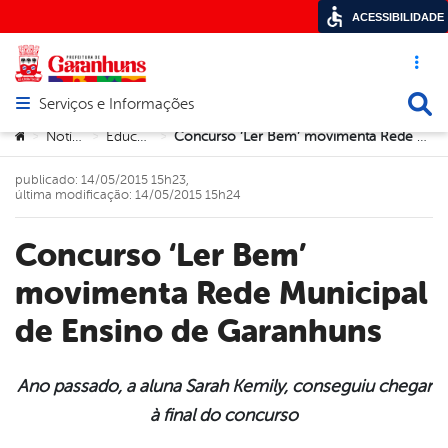
ACESSIBILIDADE
Acesso ráp
Busca
Serviços e Informações
Abrir menu principal de navegação
Você está aqui:
Notícias
Educação
Concurso ‘Ler Bem’ movimenta Rede Municipal de Ensino de Garanhuns
>
>
>
publicado: 14/05/2015 15h23,
última modificação: 14/05/2015 15h24
Concurso ‘Ler Bem’
movimenta Rede Municipal
de Ensino de Garanhuns
Ano passado, a aluna Sarah Kemily, conseguiu chegar
à final do concurso
book