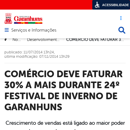
ACESSIBILIDADE
Acesso ráp
Busca
Serviços e Informações
Abrir menu principal de navegação
Você está aqui:
Notícias
Desenvolvimento Econômico
COMÉRCIO DEVE FATURAR 30% A MAIS DURANTE 24º FESTIVAL DE INVERNO DE GARANHUNS
>
>
>
publicado: 11/07/2014 13h24,
última modificação: 07/11/2014 13h29
COMÉRCIO DEVE FATURAR
30% A MAIS DURANTE 24º
FESTIVAL DE INVERNO DE
GARANHUNS
Crescimento de vendas está ligado ao maior poder