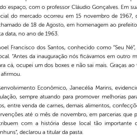
 do espaço, com o professor Cláudio Gonçalves. Em sua f
ficial do mercado ocorreu em 15 novembro de 1967, 
r chamado de 18 de Agosto, em homenagem ao prefeito
sta data, no ano de 1963.
noel Francisco dos Santos, conhecido como “Seu Né”
local. “Antes da inauguração nós ficávamos em outr
ra cá, ocupei um dos boxes e não sai mais. Graças ao 
 afirmou.
esenvolvimento Econômico, Janecélia Marins, evidenc
ulação, sempre atuando para promover melhorias para
os, entre venda de carnes, demais alimentos, confecçõ
ervenções até o mês de novembro, em parcerias que 
ibuem com a história desse local tão importante q
huns”, declarou a titular da pasta.