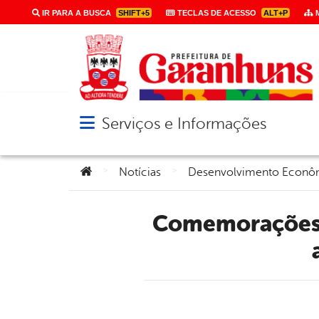
IR PARA A BUSCA
SHIFT+5
TECLAS DE ACESSO
ALT+P
M
Serviços e Informações
Abrir menu principal de navegação
Você está aqui:
>
>
Notícias
Desenvolvimento Econô
Comemorações dão início às atividades do aniversário de 50