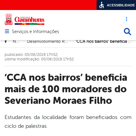
ACESSIBILIDADE
Acesso ráp
Busca
Serviços e Informações
Abrir menu principal de navegação
Você está aqui:
Notícias
Desenvolvimento Rural e Meio Ambiente
‘CCA nos bairros’ beneficia mais de 100 moradores do Severiano Moraes Filho
>
>
>
publicado: 05/06/2019 17h52,
última modificação: 05/06/2019 17h52
‘CCA nos bairros’ beneficia
mais de 100 moradores do
Severiano Moraes Filho
Estudantes da localidade foram beneficiados com
ciclo de palestras
book