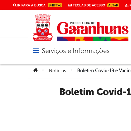
IR PARA A BUSCA
SHIFT+5
TECLAS DE ACESSO
ALT+P
M
Serviços e Informações
Abrir menu principal de navegação
Você está aqui:
>
>
Notícias
Boletim Covid-19 e Vacinômetro – 23/04/2022 | Prefeitura de