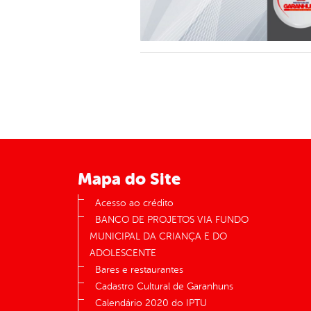
Mapa do Site
Acesso ao crédito
BANCO DE PROJETOS VIA FUNDO
MUNICIPAL DA CRIANÇA E DO
ADOLESCENTE
Bares e restaurantes
Cadastro Cultural de Garanhuns
Calendário 2020 do IPTU