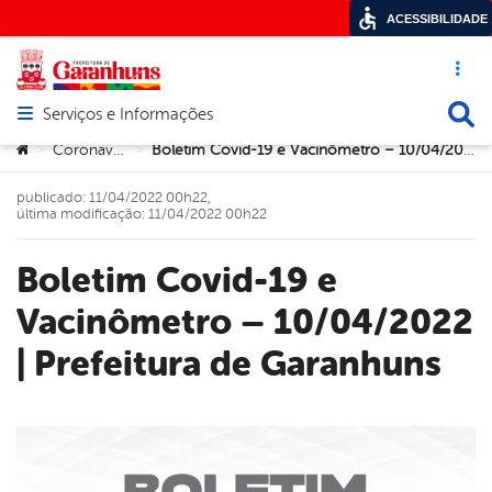
ACESSIBILIDADE
Acesso ráp
Busca
Serviços e Informações
Abrir menu principal de navegação
Você está aqui:
Coronavírus
Boletim Covid-19 e Vacinômetro – 10/04/2022 | Prefeitura de Garanhuns
>
>
publicado: 11/04/2022 00h22,
última modificação: 11/04/2022 00h22
Boletim Covid-19 e
Vacinômetro – 10/04/2022
| Prefeitura de Garanhuns
book