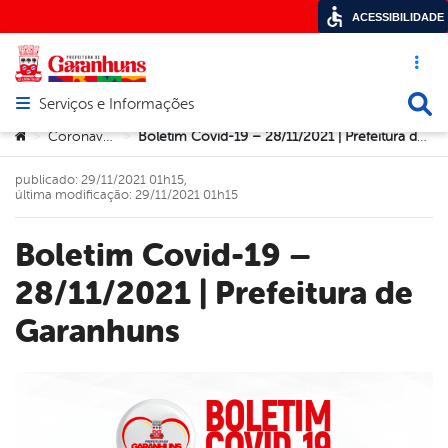
ACESSIBILIDADE
Acesso ráp
Busca
Serviços e Informações
Abrir menu principal de navegação
Você está aqui:
Coronavírus
Boletim Covid-19 – 28/11/2021 | Prefeitura de Garanhuns
>
>
publicado: 29/11/2021 01h15,
última modificação: 29/11/2021 01h15
Boletim Covid-19 –
28/11/2021 | Prefeitura de
Garanhuns
book