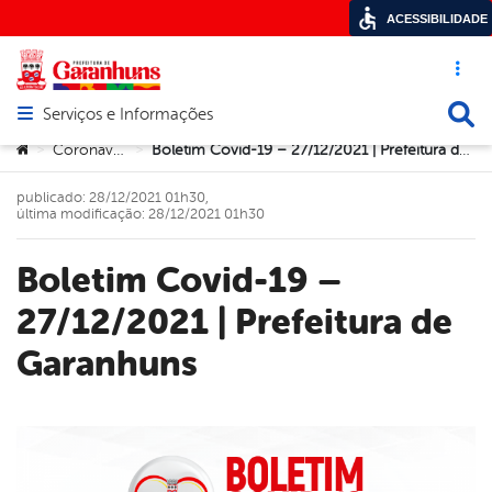
ACESSIBILIDADE
Acesso ráp
Busca
Serviços e Informações
Abrir menu principal de navegação
Você está aqui:
Coronavírus
Boletim Covid-19 – 27/12/2021 | Prefeitura de Garanhuns
>
>
publicado: 28/12/2021 01h30,
última modificação: 28/12/2021 01h30
Boletim Covid-19 –
27/12/2021 | Prefeitura de
Garanhuns
book