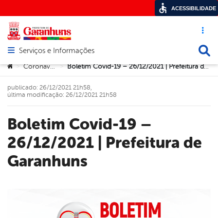
ACESSIBILIDADE
Acesso ráp
Busca
Serviços e Informações
Abrir menu principal de navegação
Você está aqui:
Coronavírus
Boletim Covid-19 – 26/12/2021 | Prefeitura de Garanhuns
>
>
publicado: 26/12/2021 21h58,
última modificação: 26/12/2021 21h58
Boletim Covid-19 –
26/12/2021 | Prefeitura de
Garanhuns
book