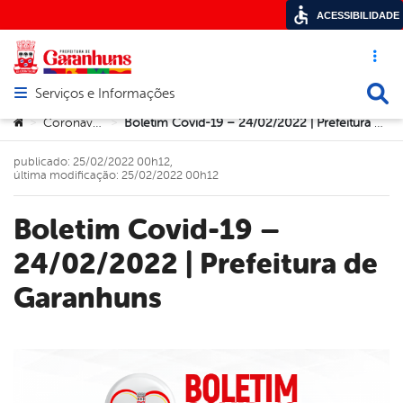
ACESSIBILIDADE
Acesso ráp
Busca
Serviços e Informações
Abrir menu principal de navegação
Você está aqui:
Coronavírus
Boletim Covid-19 – 24/02/2022 | Prefeitura de Garanhuns
>
>
publicado: 25/02/2022 00h12,
última modificação: 25/02/2022 00h12
Boletim Covid-19 –
24/02/2022 | Prefeitura de
Garanhuns
book