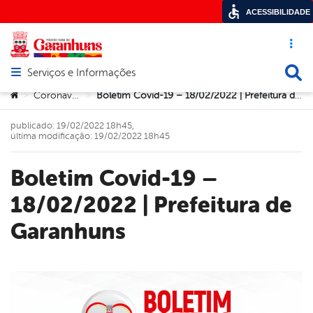
ACESSIBILIDADE
Acesso ráp
Busca
Serviços e Informações
Abrir menu principal de navegação
Você está aqui:
Coronavírus
Boletim Covid-19 – 18/02/2022 | Prefeitura de Garanhuns
>
>
publicado: 19/02/2022 18h45,
última modificação: 19/02/2022 18h45
Boletim Covid-19 –
18/02/2022 | Prefeitura de
Garanhuns
book