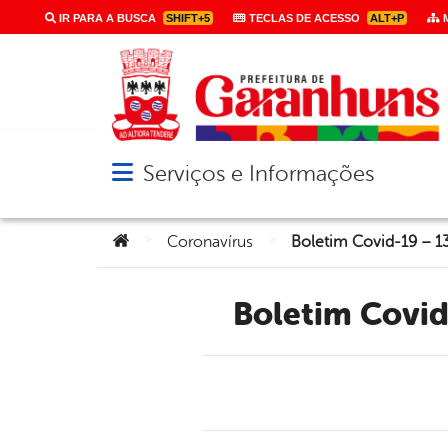
IR PARA A BUSCA
SHIFT+5
TECLAS DE ACESSO
ALT+P
M
Serviços e Informações
Abrir menu principal de navegação
Você está aqui:
>
>
Coronavírus
Boletim Covi