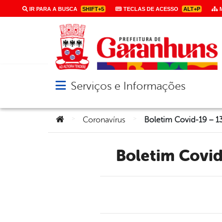
IR PARA A BUSCA
SHIFT+5
TECLAS DE ACESSO
ALT+P
M
Serviços e Informações
Abrir menu principal de navegação
Você está aqui:
>
>
Coronavírus
Boletim Covi