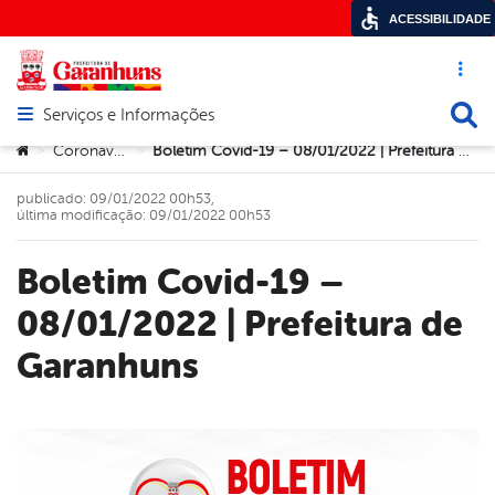
ACESSIBILIDADE
Acesso ráp
Busca
Serviços e Informações
Abrir menu principal de navegação
Você está aqui:
Coronavírus
Boletim Covid-19 – 08/01/2022 | Prefeitura de Garanhuns
>
>
publicado: 09/01/2022 00h53,
última modificação: 09/01/2022 00h53
Boletim Covid-19 –
08/01/2022 | Prefeitura de
Garanhuns
book