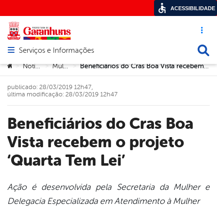
ACESSIBILIDADE
Acesso ráp
Busca
Serviços e Informações
Abrir menu principal de navegação
Você está aqui:
Notícias
Mulher
Beneficiários do Cras Boa Vista recebem o projeto ‘Quarta Tem Lei’
>
>
>
publicado: 28/03/2019 12h47,
última modificação: 28/03/2019 12h47
Beneficiários do Cras Boa
Vista recebem o projeto
‘Quarta Tem Lei’
Ação é desenvolvida pela Secretaria da Mulher e
Delegacia Especializada em Atendimento à Mulher
book