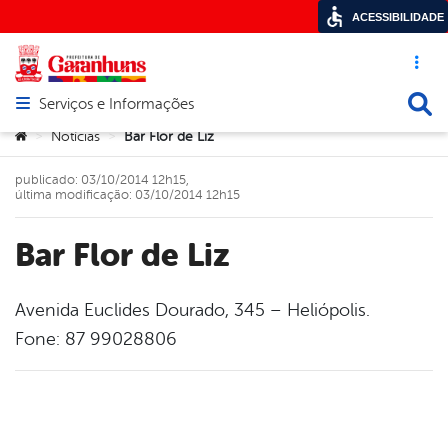
ACESSIBILIDADE
Acesso ráp
Busca
Serviços e Informações
Abrir menu principal de navegação
Você está aqui:
Notícias
Bar Flor de Liz
>
>
publicado: 03/10/2014 12h15,
última modificação: 03/10/2014 12h15
Bar Flor de Liz
Avenida Euclides Dourado, 345 – Heliópolis.
Fone: 87 99028806
book
er