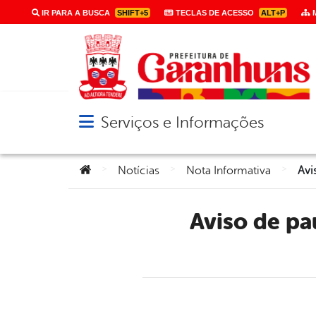
IR PARA A BUSCA
SHIFT+5
TECLAS DE ACESSO
ALT+P
M
Serviços e Informações
Abrir menu principal de navegação
Você está aqui:
>
>
>
Notícias
Nota Informativa
Aviso de pauta – Divulgação da Programação do Viva