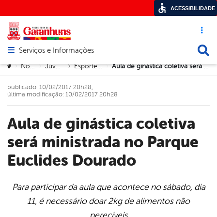
ACESSIBILIDADE
Acesso ráp
Busca
Serviços e Informações
Abrir menu principal de navegação
Você está aqui:
Notícias
Juventude
Esporte e Lazer
Aula de ginástica coletiva será ministrada no Parque Euclides Dourado
>
>
>
>
publicado: 10/02/2017 20h28,
última modificação: 10/02/2017 20h28
Aula de ginástica coletiva
será ministrada no Parque
Euclides Dourado
Para participar da aula que acontece no sábado, dia
11, é necessário doar 2kg de alimentos não
book
perecíveis