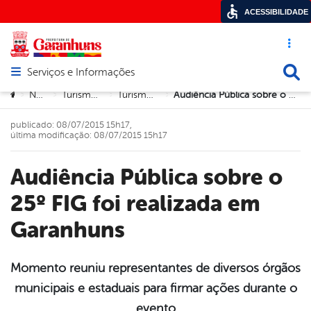
ACESSIBILIDADE
Acesso ráp
Busca
Serviços e Informações
Abrir menu principal de navegação
Você está aqui:
Notícias
Turismo e Cultura
Turismo e Cultura
Audiência Pública sobre o 25º FIG foi realizada em Garanhuns
>
>
>
>
publicado: 08/07/2015 15h17,
última modificação: 08/07/2015 15h17
Audiência Pública sobre o
25º FIG foi realizada em
Garanhuns
Momento reuniu representantes de diversos órgãos
municipais e estaduais para firmar ações durante o
book
evento