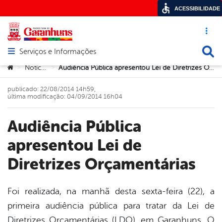
ACESSIBILIDADE
Acesso ráp
Busca
Serviços e Informações
Abrir menu principal de navegação
Você está aqui:
Notícias
Audiência Pública apresentou Lei de Diretrizes Orçamentárias
>
>
publicado: 22/08/2014 14h59,
última modificação: 04/09/2014 16h04
Audiência Pública
apresentou Lei de
Diretrizes Orçamentárias
Foi realizada, na manhã desta sexta-feira (22), a
primeira audiência pública para tratar da Lei de
book
Diretrizes Orçamentárias (LDO), em Garanhuns. O