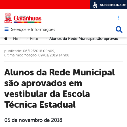
ACESSIBILIDADE
Acesso ráp
Busca
Serviços e Informações
Abrir menu principal de navegação
Você está aqui:
Notícias
Educação
Alunos da Rede Municipal são aprovados em vestibular da Escola Técnica Estadual
>
>
>
publicado: 06/12/2018 00h09,
última modificação: 09/01/2019 14h08
Alunos da Rede Municipal
são aprovados em
vestibular da Escola
Técnica Estadual
05 de novembro de 2018