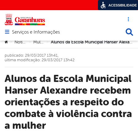
ACESSIBILIDADE
Acesso ráp
Busca
Serviços e Informações
Abrir menu principal de navegação
Você está aqui:
Notícias
Mulher
Alunos da Escola Municipal Hanser Alexandre recebem orientações a respeito do combate à violência contra a mulher
>
>
>
publicado: 29/03/2017 13h41,
última modificação: 29/03/2017 13h42
Alunos da Escola Municipal
Hanser Alexandre recebem
orientações a respeito do
combate à violência contra
a mulher