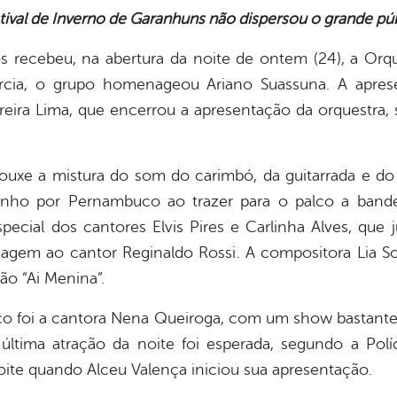
tival de Inverno de Garanhuns não dispersou o grande públ
 recebeu, na abertura da noite de ontem (24), a Or
arcia, o grupo homenageou Ariano Suassuna. A apre
reira Lima, que encerrou a apresentação da orquestra,
rouxe a mistura do som do carimbó, da guitarrada e d
inho por Pernambuco ao trazer para o palco a band
pecial dos cantores Elvis Pires e Carlinha Alves, que
gem ao cantor Reginaldo Rossi. A compositora Lia S
ão “Ai Menina”.
o foi a cantora Nena Queiroga, com um show bastante 
ltima atração da noite foi esperada, segundo a Políc
oite quando Alceu Valença iniciou sua apresentação.