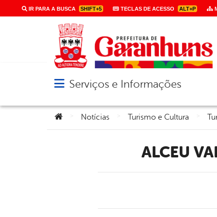
IR PARA A BUSCA
SHIFT+5
TECLAS DE ACESSO
ALT+P
M
Serviços e Informações
Abrir menu principal de navegação
Você está aqui:
>
>
>
Notícias
Turismo e Cultura
Tu
ALCEU V