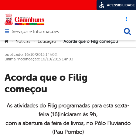
ACESSIBILIDADE
Acesso ráp
Busca
Serviços e Informações
Abrir menu principal de navegação
Você está aqui:
Notícias
Educação
Acorda que o Filig começou
>
>
>
publicado: 16/10/2015 14h02,
última modificação: 16/10/2015 14h03
Acorda que o Filig
começou
As atividades do Filig programadas para esta sexta-
feira (16)iniciaram às 9h,
book
com a abertura da feira de livros, no Pólo Fluviando
(Pau Pombo)