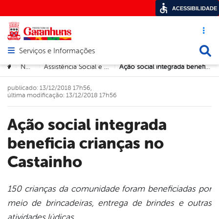
ACESSIBILIDADE
Acesso ráp
Busca
Serviços e Informações
Abrir menu principal de navegação
Você está aqui:
Notícias
Assistência Social e Direitos Humanos
Ação social integrada beneficia crianças no Castainho
>
>
>
publicado: 13/12/2018 17h56,
última modificação: 13/12/2018 17h56
Ação social integrada
beneficia crianças no
Castainho
​150 crianças da comunidade foram beneficiadas por
meio de brincadeiras, entrega de brindes e outras
book
atividades lúdicas