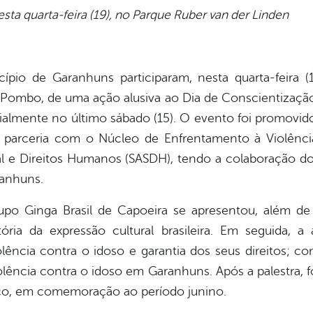
sta quarta-feira (19), no Parque Ruber van der Linden
pio de Garanhuns participaram, nesta quarta-feira 
ombo, de uma ação alusiva ao Dia de Conscientização
ialmente no último sábado (15). O evento foi promovi
 parceria com o Núcleo de Enfrentamento à Violênci
ial e Direitos Humanos (SASDH), tendo a colaboração do
ranhuns.
po Ginga Brasil de Capoeira se apresentou, além de
tória da expressão cultural brasileira. Em seguida, a
olência contra o idoso e garantia dos seus direitos; c
olência contra o idoso em Garanhuns. Após a palestra
ço, em comemoração ao período junino.