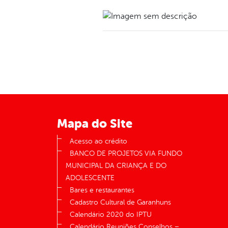
Mapa do Site
Acesso ao crédito
BANCO DE PROJETOS VIA FUNDO
MUNICIPAL DA CRIANÇA E DO
ADOLESCENTE
Bares e restaurantes
Cadastro Cultural de Garanhuns
Calendário 2020 do IPTU
Calendário Reuniões Conselhos –