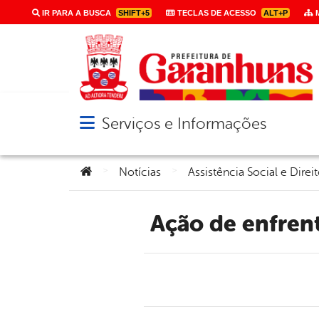
IR PARA A BUSCA
SHIFT+5
TECLAS DE ACESSO
ALT+P
M
Serviços e Informações
Abrir menu principal de navegação
Você está aqui:
>
>
Notícias
Assistência Social e Dir
Ação de enfre